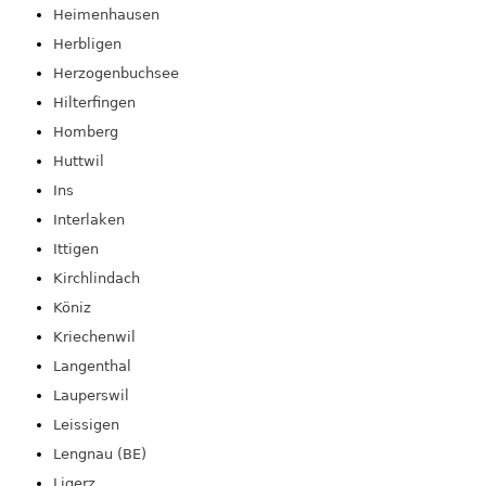
Heimenhausen
Herbligen
Herzogenbuchsee
Hilterfingen
Homberg
Huttwil
Ins
Interlaken
Ittigen
Kirchlindach
Köniz
Kriechenwil
Langenthal
Lauperswil
Leissigen
Lengnau (BE)
Ligerz