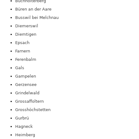
Buchholterberg
Büren an der Aare
Busswil bei Melchnau
Diemerswil
Diemtigen
Epsach
Farnern
Ferenbalm
Gals
Gampelen
Gerzensee
Grindelwald
Grossaffoltern
Grosshöchstetten
Gurbrü
Hagneck
Heimberg