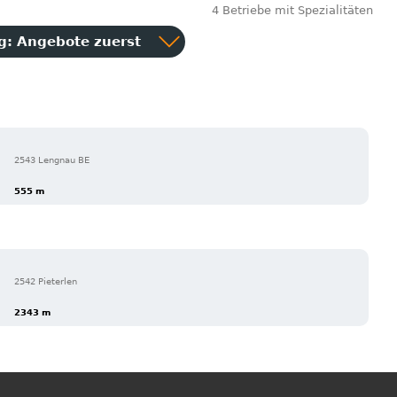
4 Betriebe mit Spezialitäten
ng:
Angebote zuerst
2543 Lengnau BE
555 m
2542 Pieterlen
2343 m