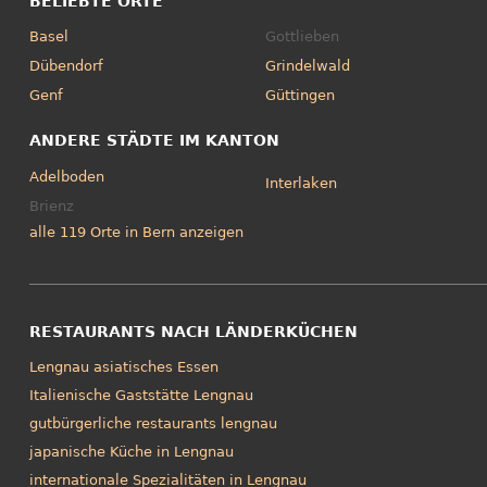
BELIEBTE ORTE
Basel
Gottlieben
Dübendorf
Grindelwald
Genf
Güttingen
ANDERE STÄDTE IM KANTON
Adelboden
Interlaken
Brienz
alle 119 Orte in Bern anzeigen
RESTAURANTS NACH LÄNDERKÜCHEN
Lengnau asiatisches Essen
Italienische Gaststätte Lengnau
gutbürgerliche restaurants lengnau
japanische Küche in Lengnau
internationale Spezialitäten in Lengnau