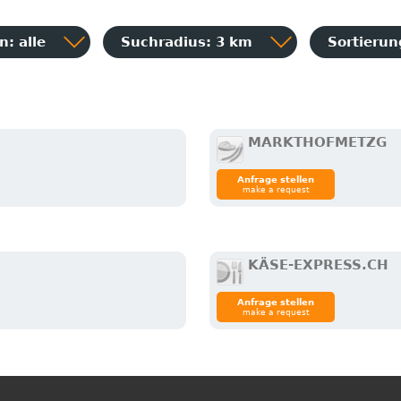
: alle
Suchradius: 3 km
Sortieru
MARKTHOFMETZG
Anfrage stellen
make a request
KÄSE-EXPRESS.CH
Anfrage stellen
make a request