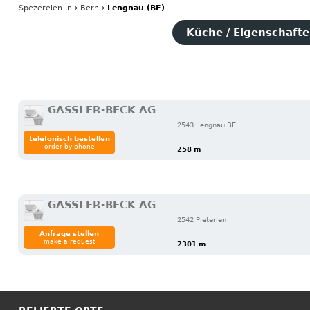
Spezereien
in
›
Bern
›
Lengnau (BE)
Küche / Eigenschaften
GASSLER-BECK AG
2543 Lengnau BE
telefonisch bestellen
order by phone
258 m
GASSLER-BECK AG
2542 Pieterlen
Anfrage stellen
make a request
2301 m