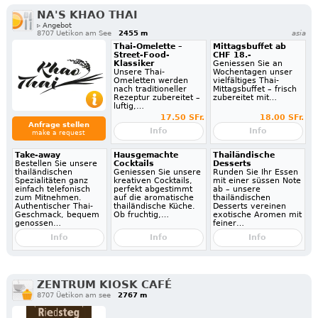
NA'S KHAO THAI
▹ Angebot
8707 Uetikon am See
2455 m
asia
Thai-Omelette –
Mittagsbuffet ab
Street-Food-
CHF 18.-
Klassiker
Geniessen Sie an
Unsere Thai-
Wochentagen unser
Omeletten werden
vielfältiges Thai-
nach traditioneller
Mittagsbuffet – frisch
Rezeptur zubereitet –
zubereitet mit…
luftig,…
17.50 SFr.
18.00 SFr.
Anfrage stellen
Info
Info
make a request
Take-away
Hausgemachte
Thailändische
Bestellen Sie unsere
Cocktails
Desserts
thailändischen
Geniessen Sie unsere
Runden Sie Ihr Essen
Spezialitäten ganz
kreativen Cocktails,
mit einer süssen Note
einfach telefonisch
perfekt abgestimmt
ab – unsere
zum Mitnehmen.
auf die aromatische
thailändischen
Authentischer Thai-
thailändische Küche.
Desserts vereinen
Geschmack, bequem
Ob fruchtig,…
exotische Aromen mit
genossen…
feiner…
Info
Info
Info
ZENTRUM KIOSK CAFÉ
8707 Üetikon am see
2767 m