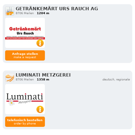
GETRÄNKEMÄRT URS RAUCH AG
8706 Meilen
1204 m
Anfrage stellen
make a request
LUMINATI METZGEREI
8706 Meilen
1358 m
deutsch, regionale
telefonisch bestellen
order by phone