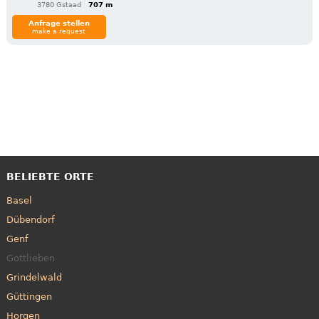
3780 Gstaad
707 m
Anfrage stellen
make a request
BELIEBTE ORTE
Basel
Dübendorf
Genf
Gottlieben
Grindelwald
Güttingen
Horgen