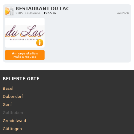
RESTAURANT DU LAC
2505 Biel/Bienne
1955 m
deutsch
Anfrage stellen
make a request
BELIEBTE ORTE
Basel
Dübendorf
Genf
Gottlieben
Grindelwald
Güttingen