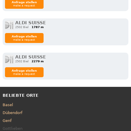
Anfrage stellen
make a request
ALDI SUISSE
2502 Biel
1787 m
Anfrage stellen
make a request
ALDI SUISSE
2502 Biel
2279 m
Anfrage stellen
make a request
BELIEBTE ORTE
Basel
Dübendorf
Genf
Gottlieben