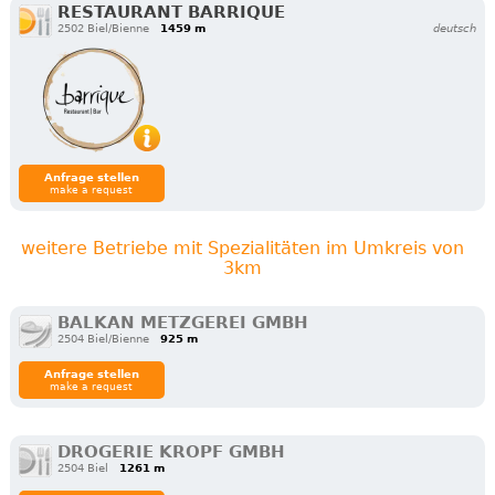
RESTAURANT BARRIQUE
2502 Biel/Bienne
1459 m
deutsch
Anfrage stellen
make a request
weitere Betriebe mit Spezialitäten im Umkreis von
3km
BALKAN METZGEREI GMBH
2504 Biel/Bienne
925 m
Anfrage stellen
make a request
DROGERIE KROPF GMBH
2504 Biel
1261 m