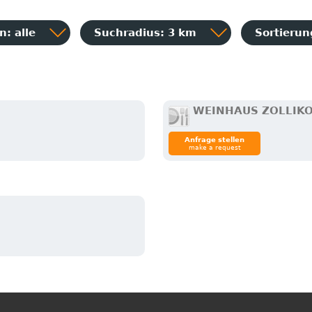
: alle
Suchradius: 3 km
Sortieru
WEINHAUS ZOLLIK
Anfrage stellen
make a request