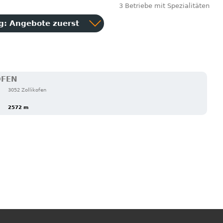
3 Betriebe mit Spezialitäten
ng:
Angebote zuerst
OFEN
3052 Zollikofen
2572 m