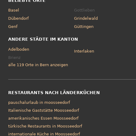
BELIEBTE ORTE
Basel
Gottlieben
Dübendorf
Grindelwald
Genf
Güttingen
ANDERE STÄDTE IM KANTON
Adelboden
Interlaken
Brienz
alle 119 Orte in Bern anzeigen
RESTAURANTS NACH LÄNDERKÜCHEN
pauschalurlaub in moosseedorf
Italienische Gaststätte Moosseedorf
amerikanisches Essen Moosseedorf
türkische Restaurants in Moosseedorf
internationale Küche in Moosseedorf