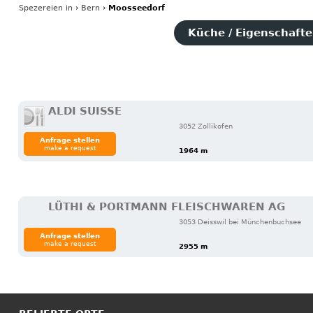
Spezereien
in
›
Bern
›
Moosseedorf
Küche / Eigenschaften
ALDI SUISSE
3052 Zollikofen
Anfrage stellen
make a request
1964 m
LÜTHI & PORTMANN FLEISCHWAREN AG
3053 Deisswil bei Münchenbuchsee
Anfrage stellen
make a request
2955 m