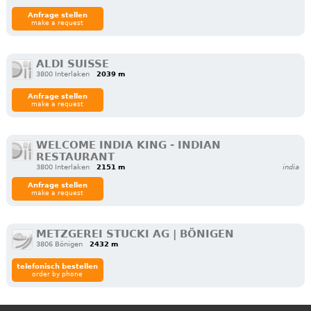
Anfrage stellen
make a request
ALDI SUISSE
3800 Interlaken
2039 m
Anfrage stellen
make a request
WELCOME INDIA KING - INDIAN
RESTAURANT
3800 Interlaken
2151 m
india
Anfrage stellen
make a request
METZGEREI STUCKI AG | BÖNIGEN
3806 Bönigen
2432 m
telefonisch bestellen
order by phone