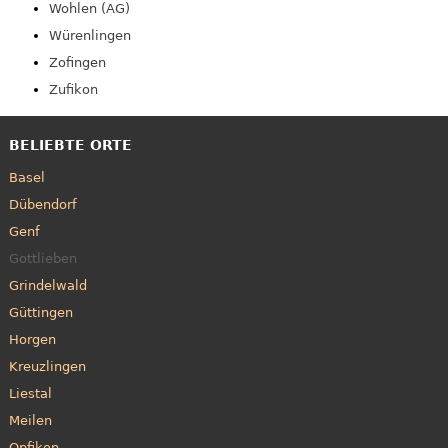
Wohlen (AG)
Würenlingen
Zofingen
Zufikon
BELIEBTE ORTE
Basel
Dübendorf
Genf
Gottlieben
Grindelwald
Güttingen
Horgen
Kreuzlingen
Liestal
Meilen
Opfikon