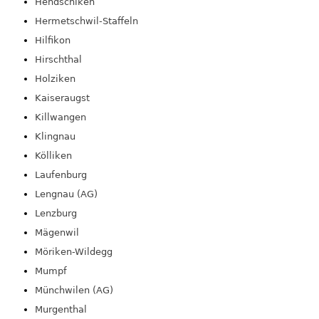
Hendschiken
Hermetschwil-Staffeln
Hilfikon
Hirschthal
Holziken
Kaiseraugst
Killwangen
Klingnau
Kölliken
Laufenburg
Lengnau (AG)
Lenzburg
Mägenwil
Möriken-Wildegg
Mumpf
Münchwilen (AG)
Murgenthal