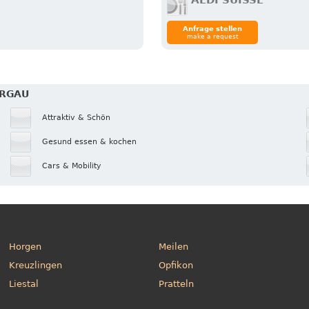
ALDI SUISSE
Anfrage stellen
make a request
ARGAU
Attraktiv & Schön
Gesund essen & kochen
Cars & Mobility
Horgen
Meilen
Kreuzlingen
Opfikon
Liestal
Pratteln