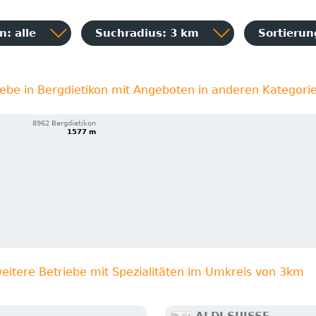
: alle
Suchradius: 3 km
Sortieru
iebe in Bergdietikon mit Angeboten in anderen Kategori
8962 Bergdietikon
1577 m
eitere Betriebe mit Spezialitäten im Umkreis von 3km