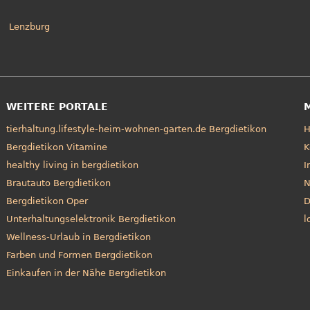
Lenzburg
WEITERE PORTALE
tierhaltung.lifestyle-heim-wohnen-garten.de Bergdietikon
Bergdietikon Vitamine
K
healthy living in bergdietikon
I
Brautauto Bergdietikon
N
Bergdietikon Oper
D
Unterhaltungselektronik Bergdietikon
l
Wellness-Urlaub in Bergdietikon
Farben und Formen Bergdietikon
Einkaufen in der Nähe Bergdietikon