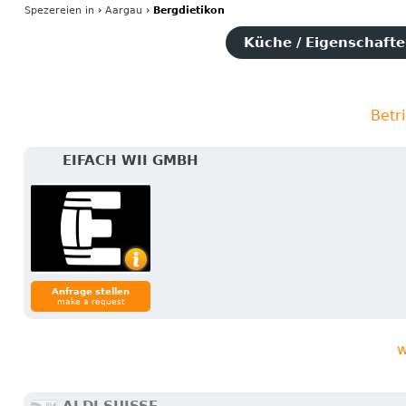
Spezereien
in
›
Aargau
›
Bergdietikon
Küche / Eigenschaften
Betr
EIFACH WII GMBH
Anfrage stellen
make a request
w