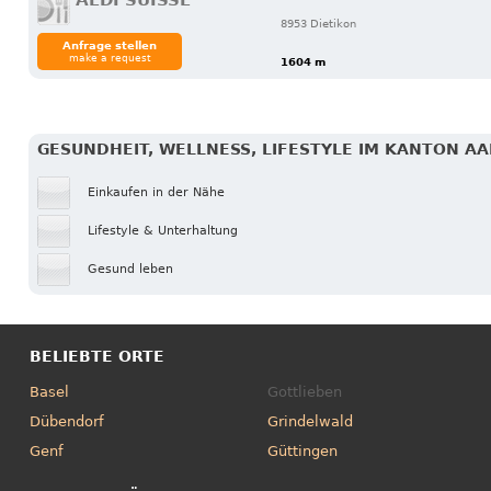
ALDI SUISSE
8953 Dietikon
Anfrage stellen
make a request
1604 m
GESUNDHEIT, WELLNESS, LIFESTYLE IM KANTON A
Einkaufen in der Nähe
Lifestyle & Unterhaltung
Gesund leben
BELIEBTE ORTE
Basel
Gottlieben
Dübendorf
Grindelwald
Genf
Güttingen