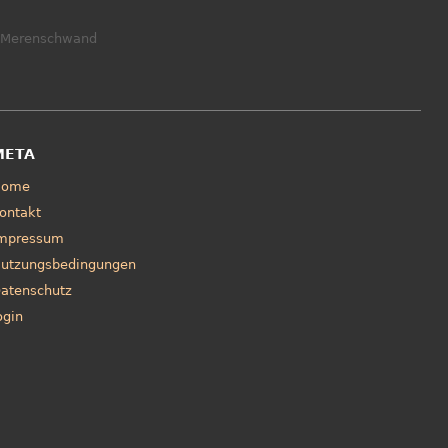
Merenschwand
META
Home
ontakt
mpressum
utzungsbedingungen
atenschutz
ogin