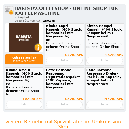
BARISTACOFFEESHOP - ONLINE SHOP FÜR
KAFFEEMASCHINE
▹ Angebot
5619 Büttikon AG
2802 m
Kimbo Capri
Kimbo Pompei
Kapseln (400 Stück,
Kapseln (400 Stück,
kompatibel mit
kompatibel mit
Nespresso®)
Nespresso®)
Im
Im
Baristacoffeeshop.ch,
Baristacoffeeshop.ch,
deinem Online-Shop
deinem Online-Shop
für…
für…
102.90 SFr.
93.90 SFr.
Anfrage stellen
Info
Info
make a request
Kimbo Amalfi
Caffè Borbone
Caffè Borbone
Kapseln (400 Stück,
Respresso
Respresso Dreier-
kompatibel mit
Degustationspaket
Pack (600 Kapseln,
Nespresso®)
(400 Kapseln,
kompatibel mit
Im
kompatibel mit
Nespresso®)
Baristacoffeeshop.ch,
Nespresso
deinem Online-Shop
für…
102.90 SFr.
103.90 SFr.
145.90 SFr.
Info
Info
Info
weitere Betriebe mit Spezialitäten im Umkreis von
3km