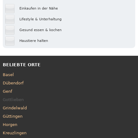
Einkaufen in der Nähe
Lifestyle & Unterhaltung
Gesund essen & kochen
Haustiere halten
BELIEBTE ORTE
Basel
Dübendorf
Genf
Gottlieben
Grindelwald
Güttingen
Horgen
Kreuzlingen