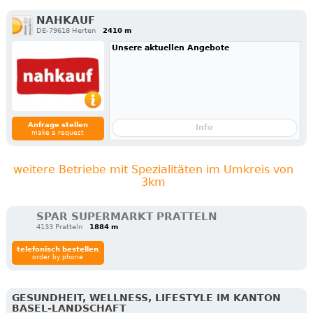
NAHKAUF
DE-79618 Herten
2410 m
Unsere aktuellen Angebote
Anfrage stellen
Info
make a request
weitere Betriebe mit Spezialitäten im Umkreis von
3km
SPAR SUPERMARKT PRATTELN
4133 Pratteln
1884 m
telefonisch bestellen
order by phone
GESUNDHEIT, WELLNESS, LIFESTYLE IM KANTON
BASEL-LANDSCHAFT