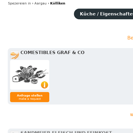
Spezereien
in
›
Aargau
›
Kölliken
Küche / Eigenschaften
Be
COMESTIBLES GRAF & CO
Anfrage stellen
make a request
w