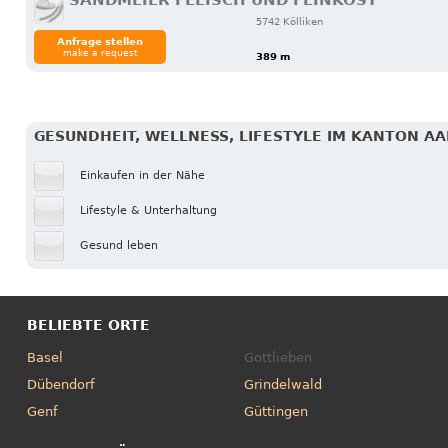
SANDMEIER FLEISCH UND FEINKOST
5742 Kölliken
Anfrage stellen
make a request
389 m
GESUNDHEIT, WELLNESS, LIFESTYLE IM KANTON A
Einkaufen in der Nähe
Lifestyle & Unterhaltung
Gesund leben
BELIEBTE ORTE
Basel
Gottlieben
Dübendorf
Grindelwald
Genf
Güttingen