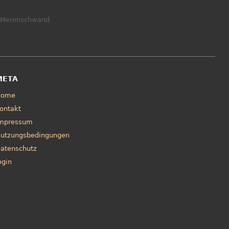
Merenschwand
META
Home
ontakt
mpressum
utzungsbedingungen
atenschutz
ogin