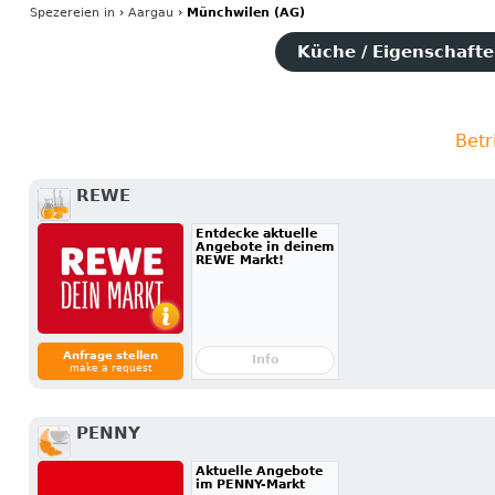
Spezereien
in
›
Aargau
›
Münchwilen (AG)
Küche / Eigenschaften
Betr
REWE
Entdecke aktuelle
Angebote in deinem
REWE Markt!
Anfrage stellen
Info
make a request
PENNY
Aktuelle Angebote
im PENNY-Markt