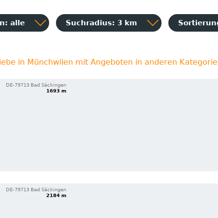
: alle
Suchradius: 3 km
Sortieru
iebe in Münchwilen mit Angeboten in anderen Kategori
DE-79713 Bad Säckingen
1693 m
DE-79713 Bad Säckingen
2184 m