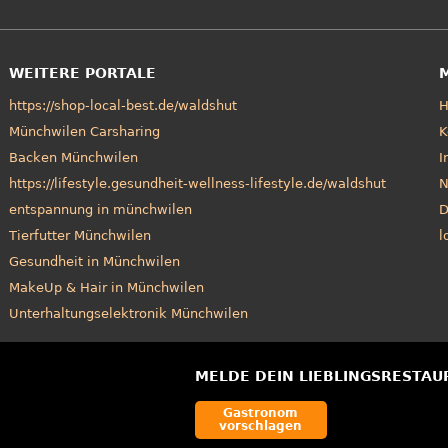
WEITERE PORTALE
https://shop-local-best.de/waldshut
Münchwilen Carsharing
K
Backen Münchwilen
I
https://lifestyle.gesundheit-wellness-lifestyle.de/waldshut
N
entspannung in münchwilen
D
Tierfutter Münchwilen
l
Gesundheit in Münchwilen
MakeUp & Hair in Münchwilen
Unterhaltungselektronik Münchwilen
MELDE DEIN LIEBLINGSRESTAU
Gastronom
vorschlagen