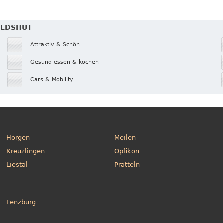
ALDSHUT
Attraktiv & Schön
Gesund essen & kochen
Cars & Mobility
Horgen
Meilen
Kreuzlingen
Opfikon
Liestal
Pratteln
Lenzburg