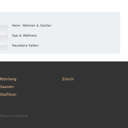
Heim, Wohnen & Garten
Spa & Wellness
Haustiere halten
Rümlang
Zürich
Saanen
Stallikon
Merenschwand