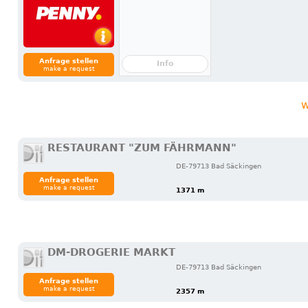
Anfrage stellen
Info
make a request
w
RESTAURANT "ZUM FÄHRMANN"
DE-79713 Bad Säckingen
Anfrage stellen
make a request
1371 m
DM-DROGERIE MARKT
DE-79713 Bad Säckingen
Anfrage stellen
make a request
2357 m