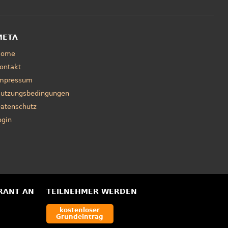
META
Home
ontakt
mpressum
utzungsbedingungen
atenschutz
ogin
RANT AN
TEILNEHMER WERDEN
kostenloser
Grundeintrag