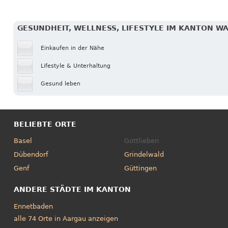
GESUNDHEIT, WELLNESS, LIFESTYLE IM KANTON W
Einkaufen in der Nähe
Lifestyle & Unterhaltung
Gesund leben
BELIEBTE ORTE
Basel
Gottlieben
Dübendorf
Grindelwald
Genf
Güttingen
ANDERE STÄDTE IM KANTON
Ennetbaden
alle 74 Orte in Aargau anzeigen