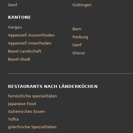
Genf
Güttingen
KANTONE
Aargau
Bern
Appenzell Ausserrhoden
Freiburg
Appenzell Innerrhoden
Genf
Basel-Landschaft
Glarus
Basel-Stadt
RESTAURANTS NACH LÄNDERKÜCHEN
fernöstliche spezialitäten
Japanese Food
italienisches Essen
Yufka
griechische Spezialitäten