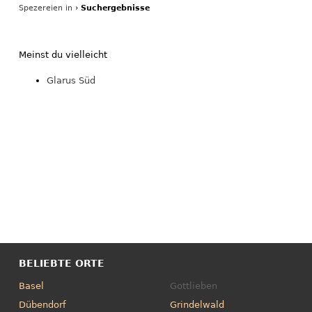
Spezereien in
›
Suchergebnisse
Meinst du vielleicht
Glarus Süd
BELIEBTE ORTE
Basel
Gottlieben
Dübendorf
Grindelwald