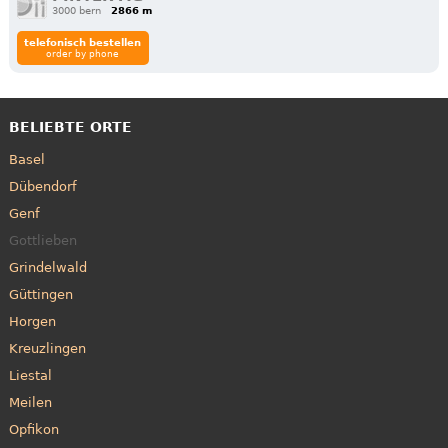
3000 bern
2866 m
telefonisch bestellen
order by phone
BELIEBTE ORTE
Basel
Dübendorf
Genf
Gottlieben
Grindelwald
Güttingen
Horgen
Kreuzlingen
Liestal
Meilen
Opfikon