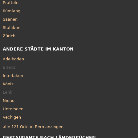
Pratteln
Rümlang
Saanen
Stallikon
Zürich
ANDERE STÄDTE IM KANTON
Adelboden
Brienz
Interlaken
Köniz
Lenk
Nidau
Unterseen
Vechigen
alle 121 Orte in Bern anzeigen
RESTAURANTS NACH LÄNDERKÜCHEN