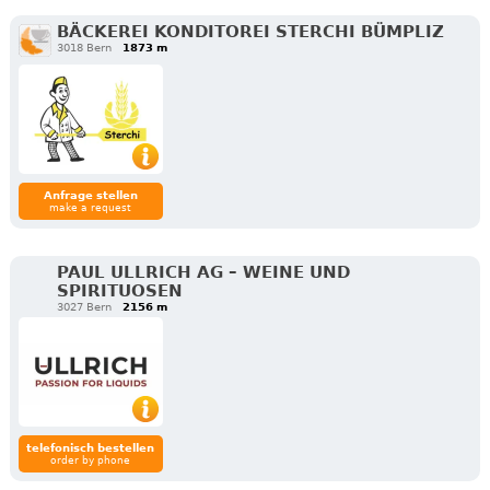
BÄCKEREI KONDITOREI STERCHI BÜMPLIZ
3018 Bern
1873 m
Anfrage stellen
make a request
PAUL ULLRICH AG – WEINE UND
SPIRITUOSEN
3027 Bern
2156 m
telefonisch bestellen
order by phone