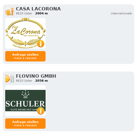
CASA LACORONA
8610 Uster
2004 m
internationale
Anfrage stellen
make a request
FLOVINO GMBH
8610 Uster
2056 m
Anfrage stellen
make a request