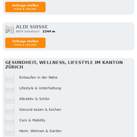
Anfrage stellen
make a request
ALDI SUISSE
8604 Volketswil
2244 m
Anfrage stellen
make a request
GESUNDHEIT, WELLNESS, LIFESTYLE IM KANTON
ZÜRICH
Einkaufen in der Nähe
Lifestyle & Unterhaltung
Attraktiv & Schön
Gesund essen & kochen
Cars & Mobility
Heim, Wohnen & Garten