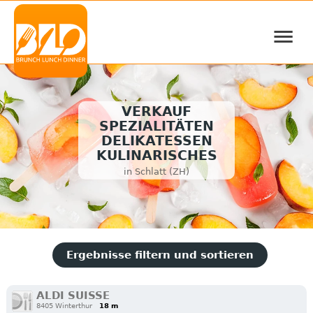
≡
VERKAUF
SPEZIALITÄTEN
DELIKATESSEN
KULINARISCHES
in Schlatt (ZH)
Ergebnisse filtern und sortieren
ALDI SUISSE
8405 Winterthur
18 m