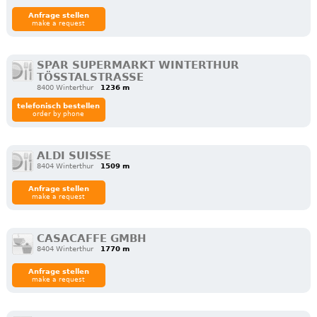
Anfrage stellen
make a request
SPAR SUPERMARKT WINTERTHUR
TÖSSTALSTRASSE
8400 Winterthur
1236 m
telefonisch bestellen
order by phone
ALDI SUISSE
8404 Winterthur
1509 m
Anfrage stellen
make a request
CASACAFFE GMBH
8404 Winterthur
1770 m
Anfrage stellen
make a request