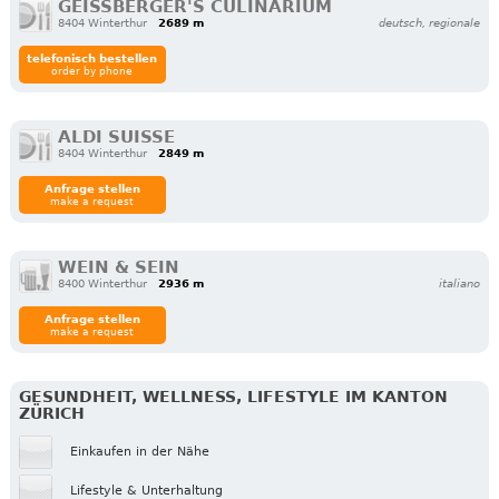
GEISSBERGER'S CULINARIUM
8404 Winterthur
2689 m
deutsch, regionale
telefonisch bestellen
order by phone
ALDI SUISSE
8404 Winterthur
2849 m
Anfrage stellen
make a request
WEIN & SEIN
8400 Winterthur
2936 m
italiano
Anfrage stellen
make a request
GESUNDHEIT, WELLNESS, LIFESTYLE IM KANTON
ZÜRICH
Einkaufen in der Nähe
Lifestyle & Unterhaltung