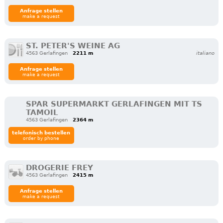
Anfrage stellen
make a request
ST. PETER'S WEINE AG
4563 Gerlafingen
2211 m
italiano
Anfrage stellen
make a request
SPAR SUPERMARKT GERLAFINGEN MIT TS
TAMOIL
4563 Gerlafingen
2364 m
telefonisch bestellen
order by phone
DROGERIE FREY
4563 Gerlafingen
2415 m
Anfrage stellen
make a request