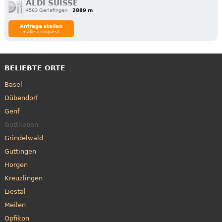
ALDI SUISSE
4563 Gerlafingen
2889 m
Anfrage stellen
make a request
BELIEBTE ORTE
Basel
Dübendorf
Genf
Gottlieben
Grindelwald
Güttingen
Horgen
Kreuzlingen
Liestal
Meilen
Opfikon