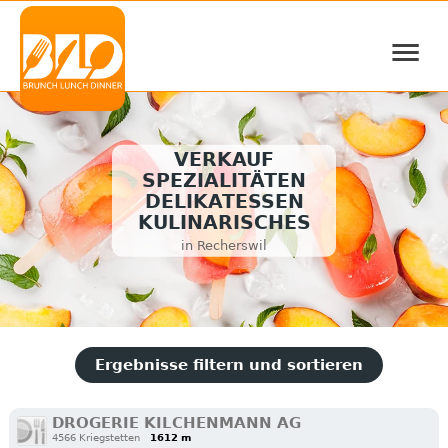
≡
VERKAUF
SPEZIALITÄTEN
DELIKATESSEN
KULINARISCHES
in Recherswil
Ergebnisse filtern und sortieren
DROGERIE KILCHENMANN AG
4566 Kriegstetten
1612 m