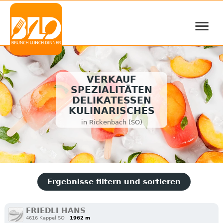
≡
VERKAUF
SPEZIALITÄTEN
DELIKATESSEN
KULINARISCHES
in Rickenbach (SO)
Ergebnisse filtern und sortieren
FRIEDLI HANS
4616 Kappel SO
1962 m