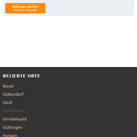
Anfrage stellen
make a request
BELIEBTE ORTE
Basel
Dübendorf
Genf
Gottlieben
Grindelwald
Güttingen
Horgen