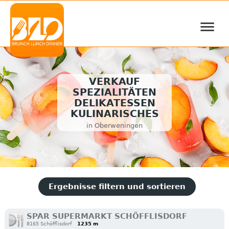
≡
VERKAUF
SPEZIALITÄTEN
DELIKATESSEN
KULINARISCHES
in Oberweningen
Ergebnisse filtern und sortieren
SPAR SUPERMARKT SCHÖFFLISDORF
8165 Schöfflisdorf
1235 m