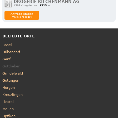
DROGERIE KILCHENMANN AG
4566 Kriegstetten
1713 m
Anfrage stellen
make a request
BELIEBTE ORTE
Basel
Dübendorf
Genf
Gottlieben
Grindelwald
Güttingen
Horgen
Kreuzlingen
Liestal
Meilen
Opfikon