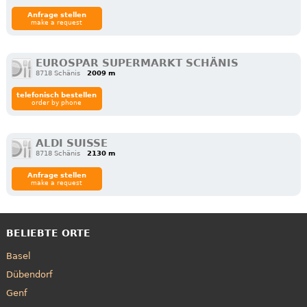
Anfrage stellen
make a request
EUROSPAR SUPERMARKT SCHÄNIS
8718 Schänis
2009 m
telefonisch bestellen
order by phone
ALDI SUISSE
8718 Schänis
2130 m
Anfrage stellen
make a request
BELIEBTE ORTE
Basel
Dübendorf
Genf