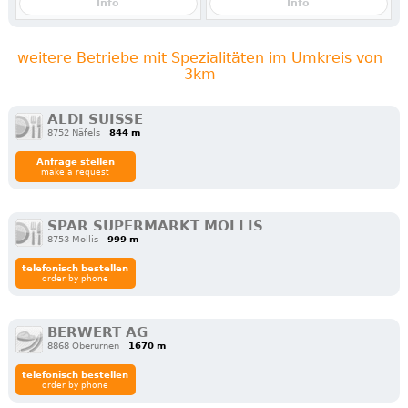
Info
Info
weitere Betriebe mit Spezialitäten im Umkreis von
3km
ALDI SUISSE
8752 Näfels
844 m
Anfrage stellen
make a request
SPAR SUPERMARKT MOLLIS
8753 Mollis
999 m
telefonisch bestellen
order by phone
BERWERT AG
8868 Oberurnen
1670 m
telefonisch bestellen
order by phone