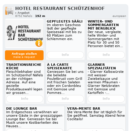
HOTEL RESTAURANT SCHÜTZENHOF
▹ Angebot
8752 Näfels
192 m
european
GEPFLEGTES SÄÄLI
WINTER- UND
Im oberen Geschoss
SOMMERGARTEN
lädt der gepflegte
MIT BERGBLICK
Speisesaal mit bis zu
Der neue, verglaste,
60 Plätzen zum
helle Winter- und
Schlemmen ein.
Sommergarten mit
Platz für 30 und 50
Personen bietet ein…
Anfrage stellen
Info
Info
make a request
TRADITIONSREICHE
À LA CARTE
GLARNER
KÜCHE
SPEISEKARTE
SPEZIALITÄTEN
Fleischliebhaber sind
Geniessen Sie bei uns
- Glarner Kalbswürste
im Schützenhof Näfels
die beliebte
mit weisser
an der richtigen
Pouletbrust vom Grill
Zwiebelsauce und
Adresse. Auf eine
mit frischen Salaten
warmen Pflaumen -
gezielte
oder ein Cordonbleu
Glarner Netzbraten
Produktauswahl legen
mit Gemüse und
mit Gemüse und
wir grossen…
Pommes…
Kartoffeln -…
Info
Info
Info
DIE LOUNGE BAR
VERA-MENTE BAR
Im Erdgeschoss verwöhnen wir
Die Vera-Mente Bar ist täglich für
unsere Gäste in der grosszügigen
Sie geöffnet. Samstag Abend feine
Lounge Bar. Geniessen Sie bei
Cocktails!
Musik unsere Kostbarkeiten des
Hauses…