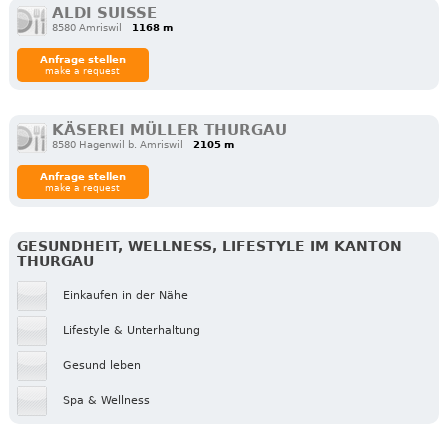
ALDI SUISSE
8580 Amriswil
1168 m
Anfrage stellen
make a request
KÄSEREI MÜLLER THURGAU
8580 Hagenwil b. Amriswil
2105 m
Anfrage stellen
make a request
GESUNDHEIT, WELLNESS, LIFESTYLE IM KANTON
THURGAU
Einkaufen in der Nähe
Lifestyle & Unterhaltung
Gesund leben
Spa & Wellness