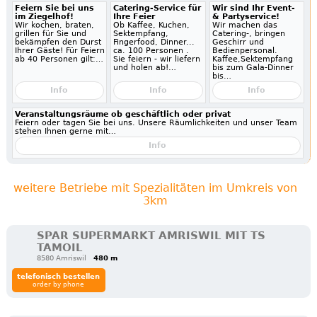
Feiern Sie bei uns
Catering-Service für
Wir sind Ihr Event-
im Ziegelhof!
Ihre Feier
& Partyservice!
Wir kochen, braten,
Ob Kaffee, Kuchen,
Wir machen das
grillen für Sie und
Sektempfang,
Catering-, bringen
bekämpfen den Durst
Fingerfood, Dinner...
Geschirr und
Ihrer Gäste! Für Feiern
ca. 100 Personen .
Bedienpersonal.
ab 40 Personen gilt:…
Sie feiern - wir liefern
Kaffee,Sektempfang
und holen ab!…
bis zum Gala-Dinner
bis…
Info
Info
Info
Veranstaltungsräume ob geschäftlich oder privat
Feiern oder tagen Sie bei uns. Unsere Räumlichkeiten und unser Team
stehen Ihnen gerne mit…
Info
weitere Betriebe mit Spezialitäten im Umkreis von
3km
SPAR SUPERMARKT AMRISWIL MIT TS
TAMOIL
8580 Amriswil
480 m
telefonisch bestellen
order by phone