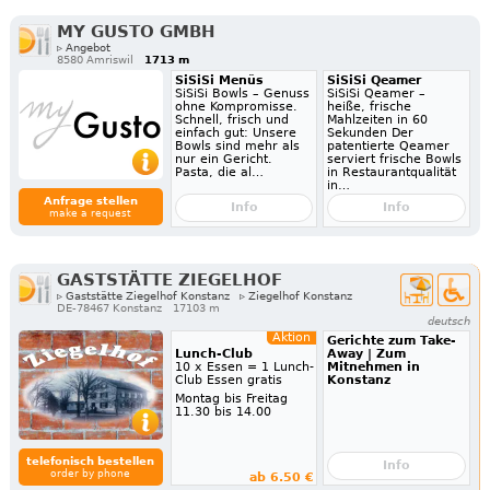
MY GUSTO GMBH
▹ Angebot
8580 Amriswil
1713 m
SiSiSi Menüs
SiSiSi Qeamer
SiSiSi Bowls – Genuss
SiSiSi Qeamer –
ohne Kompromisse.
heiße, frische
Schnell, frisch und
Mahlzeiten in 60
einfach gut: Unsere
Sekunden Der
Bowls sind mehr als
patentierte Qeamer
nur ein Gericht.
serviert frische Bowls
Pasta, die al…
in Restaurantqualität
in…
Anfrage stellen
Info
Info
make a request
GASTSTÄTTE ZIEGELHOF
▹ Gaststätte Ziegelhof Konstanz
▹ Ziegelhof Konstanz
DE-78467 Konstanz
17103 m
deutsch
Aktion
Gerichte zum Take-
Lunch-Club
Away | Zum
10 x Essen = 1 Lunch-
Mitnehmen in
Club Essen gratis
Konstanz
Montag bis Freitag
11.30 bis 14.00
telefonisch bestellen
Info
order by phone
ab 6.50 €