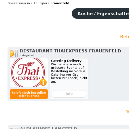
Spezereien
in
›
Thurgau
›
Frauenfeld
Küche / Eigenschaften
Bet
RESTAURANT THAIEXPRESS FRAUENFELD
▹ Angebot
Catering Delivery
Wir beliefern auch
grössere Events auf
Bestellung im Voraus,
Catering vor Ort
bieten wir (noch) nicht
an.
telefonisch bestellen
Info
order by phone
w