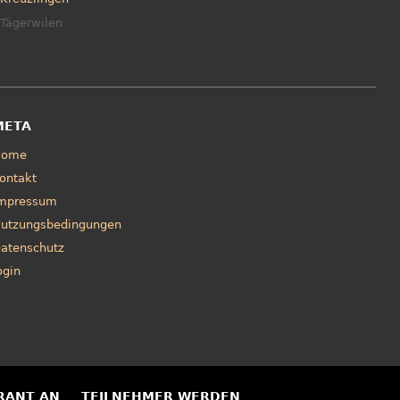
Tägerwilen
META
Home
ontakt
mpressum
utzungsbedingungen
atenschutz
ogin
RANT AN
TEILNEHMER WERDEN