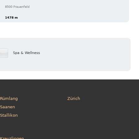
8500 Frauenfeld
1478 m
Spa & Wellness
Rümlang
Zürich
Saanen
Stallikon
Kreuzlingen