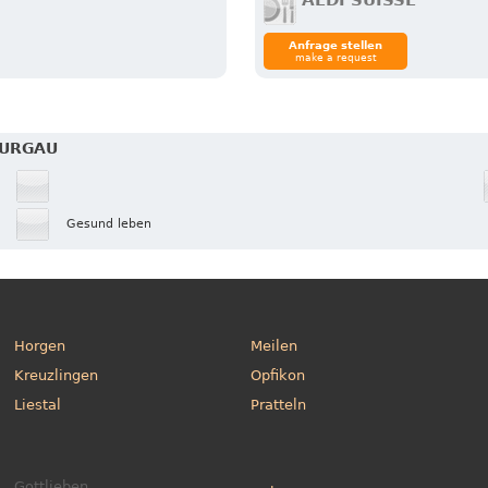
ALDI SUISSE
Anfrage stellen
make a request
HURGAU
Gesund leben
Horgen
Meilen
Kreuzlingen
Opfikon
Liestal
Pratteln
Gottlieben