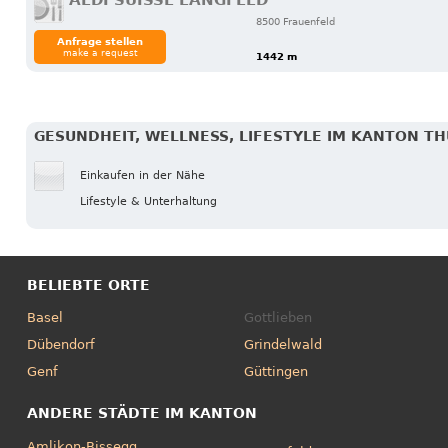
ALDI SUISSE LANGFELD
8500 Frauenfeld
Anfrage stellen
make a request
1442 m
GESUNDHEIT, WELLNESS, LIFESTYLE IM KANTON T
Einkaufen in der Nähe
Lifestyle & Unterhaltung
BELIEBTE ORTE
Basel
Gottlieben
Dübendorf
Grindelwald
Genf
Güttingen
ANDERE STÄDTE IM KANTON
Amlikon-Bissegg