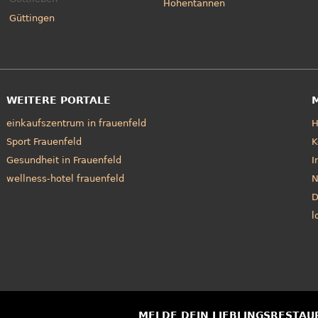
Hohentannen
Güttingen
WEITERE PORTALE
einkaufszentrum in frauenfeld
Sport Frauenfeld
K
Gesundheit in Frauenfeld
I
wellness-hotel frauenfeld
N
D
l
MELDE DEIN LIEBLINGSRESTAU