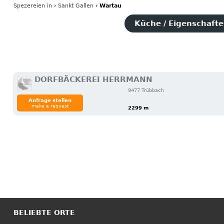
Spezereien
in
›
Sankt Gallen
›
Wartau
Küche / Eigenschaften
DORFBÄCKEREI HERRMANN
9477 Trübbach
Anfrage stellen
make a request
2299 m
BELIEBTE ORTE