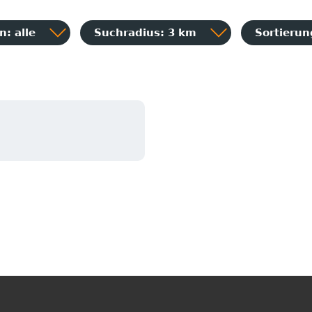
: alle
Suchradius: 3 km
Sortieru