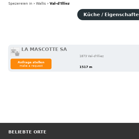
Spezereien
in
›
Wallis
›
Val-d'Illiez
Küche / Eigenschaften
LA MASCOTTE SA
1873 Val-d'Illiez
Anfrage stellen
make a request
1517 m
BELIEBTE ORTE