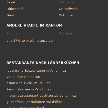
Basel
Gottlieben
Dübendorf
Grindelwald
Genf
Güttingen
ANDERE STÄDTE IM KANTON
Bürchen
Grächen
alle 37 Orte in Wallis anzeigen
RESTAURANTS NACH LÄNDERKÜCHEN
japanische Spezialitäten in Val-d'Illiez
Val-d'Illiez Lahmacun
asiatische Küche Val-d'Illiez
Pauschalreisen in Val-d'Illiez
indisches.restaurant-gasthaus.de Val-d'Illiez
glutenfreie Spezialitäten Val-d'Illiez