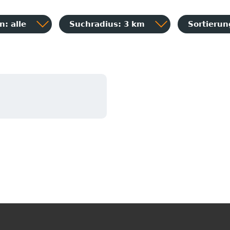
: alle
Suchradius: 3 km
Sortieru