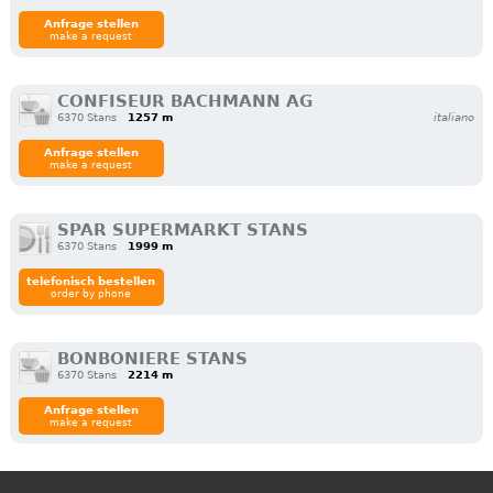
Anfrage stellen
make a request
CONFISEUR BACHMANN AG
6370 Stans
1257 m
italiano
Anfrage stellen
make a request
SPAR SUPERMARKT STANS
6370 Stans
1999 m
telefonisch bestellen
order by phone
BONBONIERE STANS
6370 Stans
2214 m
Anfrage stellen
make a request