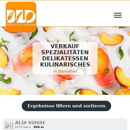
≡
VERKAUF
SPEZIALITÄTEN
DELIKATESSEN
KULINARISCHES
in Stansstad
Ergebnisse filtern und sortieren
ALDI SUISSE
6370 Stans
906 m