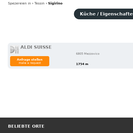
Spezereien
in
›
Tessin
›
Sigirino
Küche / Eigenschaften
ALDI SUISSE
6805 Mezzovico
Anfrage stellen
make a request
1754 m
BELIEBTE ORTE