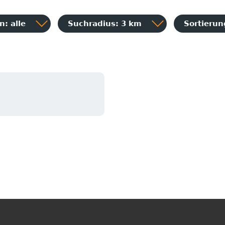
: alle
Suchradius: 3 km
Sortieru