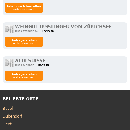
telefonisch bestellen
order by phone
WEINGUT IRSSLINGER VOM ZÜRICHSEE
8855 Wangen SZ
1545 m
Anfrage stellen
make a request
ALDI SUISSE
8854 Siebnen
1626 m
Anfrage stellen
make a request
BELIEBTE ORTE
Basel
Dübendorf
Genf