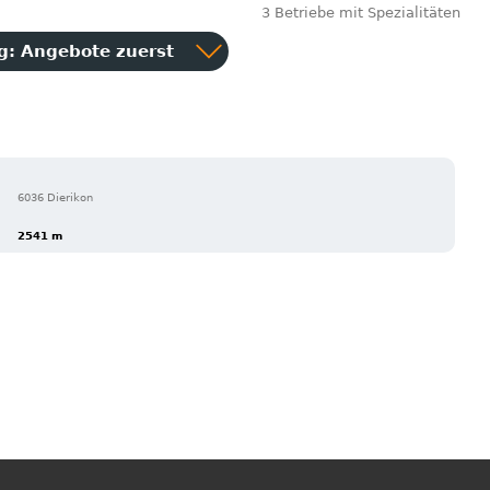
3 Betriebe mit Spezialitäten
ng:
Angebote zuerst
6036 Dierikon
2541 m