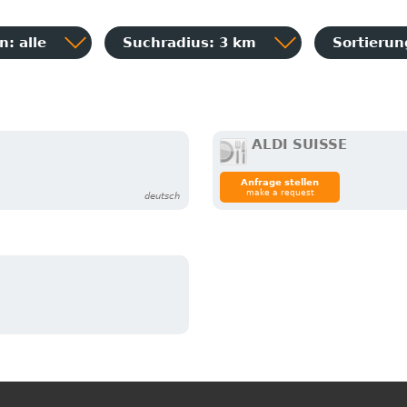
: alle
Suchradius: 3 km
Sortieru
ALDI SUISSE
Anfrage stellen
make a request
deutsch