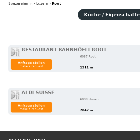
Spezereien
in
›
Luzern
›
Root
Küche / Eigenschaften
RESTAURANT BAHNHÖFLI ROOT
6037 Root
Anfrage stellen
make a request
1511 m
ALDI SUISSE
6038 Honau
Anfrage stellen
make a request
2847 m