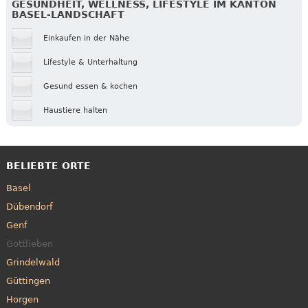
GESUNDHEIT, WELLNESS, LIFESTYLE IM KANTON
BASEL-LANDSCHAFT
Einkaufen in der Nähe
Lifestyle & Unterhaltung
Gesund essen & kochen
Haustiere halten
BELIEBTE ORTE
Basel
Dübendorf
Genf
Gottlieben
Grindelwald
Güttingen
Horgen