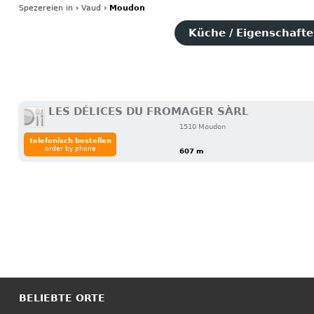
Spezereien
in
›
Vaud
›
Moudon
Küche / Eigenschaften
LES DÉLICES DU FROMAGER SÀRL
1510 Moudon
telefonisch bestellen
order by phone
607 m
BELIEBTE ORTE