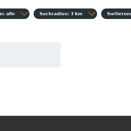
: alle
Suchradius: 3 km
Sortieru