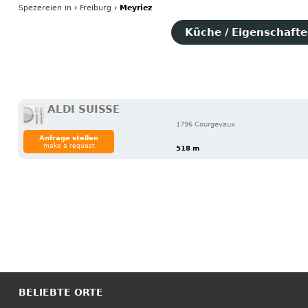
Spezereien
in
›
Freiburg
›
Meyriez
Küche / Eigenschaften
ALDI SUISSE
1796 Courgevaux
Anfrage stellen
make a request
518 m
BELIEBTE ORTE