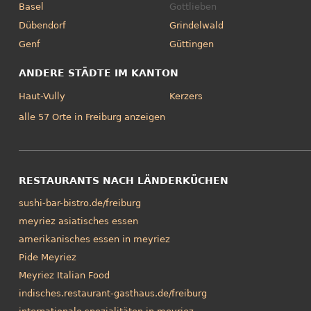
Basel
Gottlieben
Dübendorf
Grindelwald
Genf
Güttingen
ANDERE STÄDTE IM KANTON
Haut-Vully
Kerzers
alle 57 Orte in Freiburg anzeigen
RESTAURANTS NACH LÄNDERKÜCHEN
sushi-bar-bistro.de/freiburg
meyriez asiatisches essen
amerikanisches essen in meyriez
Pide Meyriez
Meyriez Italian Food
indisches.restaurant-gasthaus.de/freiburg