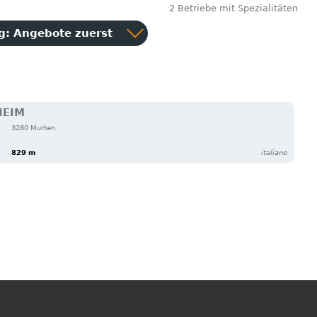
2 Betriebe mit Spezialitäten
ng:
Angebote zuerst
HEIM
3280 Murten
829 m
italiano