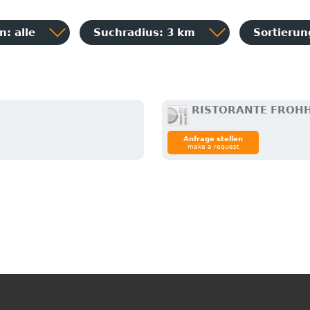
: alle
Suchradius: 3 km
Sortieru
RISTORANTE FROH
Anfrage stellen
make a request