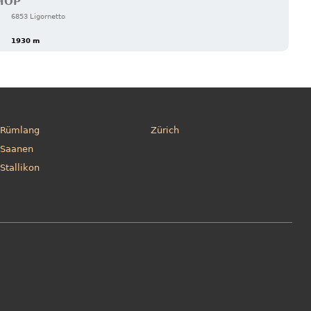
HOP
6853 Ligornetto
1930 m
Rümlang
Zürich
Saanen
Stallikon