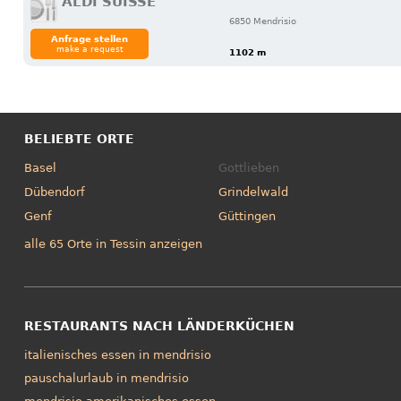
ALDI SUISSE
6850 Mendrisio
Anfrage stellen
make a request
1102 m
BELIEBTE ORTE
Basel
Gottlieben
Dübendorf
Grindelwald
Genf
Güttingen
alle 65 Orte in Tessin anzeigen
RESTAURANTS NACH LÄNDERKÜCHEN
italienisches essen in mendrisio
pauschalurlaub in mendrisio