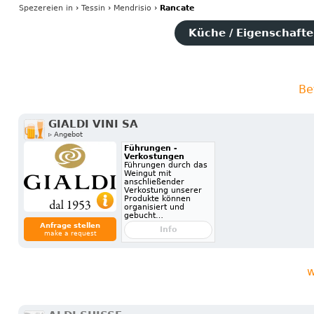
Spezereien
in
›
Tessin
›
Mendrisio
›
Rancate
Küche / Eigenschaften
Be
GIALDI VINI SA
▹ Angebot
Führungen -
Verkostungen
Führungen durch das
Weingut mit
anschließender
Verkostung unserer
Produkte können
organisiert und
gebucht…
Anfrage stellen
Info
make a request
w