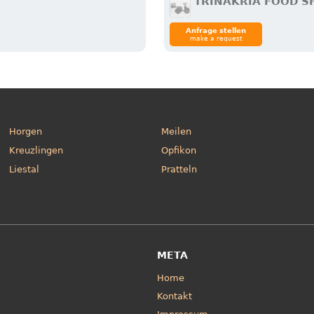
TRINAKRIA FOOD S
Anfrage stellen
make a request
Horgen
Meilen
Kreuzlingen
Opfikon
Liestal
Pratteln
META
Home
Kontakt