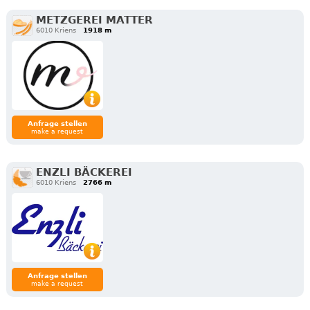
METZGEREI MATTER
6010 Kriens
1918 m
Anfrage stellen
make a request
ENZLI BÄCKEREI
6010 Kriens
2766 m
Anfrage stellen
make a request