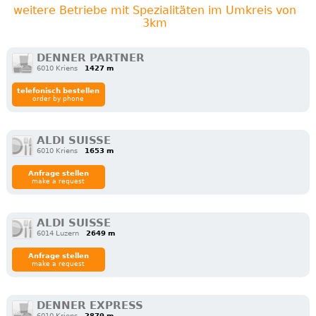
weitere Betriebe mit Spezialitäten im Umkreis von
3km
DENNER PARTNER
6010 Kriens
1427 m
telefonisch bestellen
order by phone
ALDI SUISSE
6010 Kriens
1653 m
Anfrage stellen
make a request
ALDI SUISSE
6014 Luzern
2649 m
Anfrage stellen
make a request
DENNER EXPRESS
6010 Kriens
2879 m