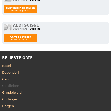
telefonisch bestellen
order by phone
ALDI SUISSE
6010 Kriens
2956 m
Anfrage stellen
make a request
BELIEBTE ORTE
Basel
Dübendorf
Genf
Gottlieben
Grindelwald
Güttingen
Horgen