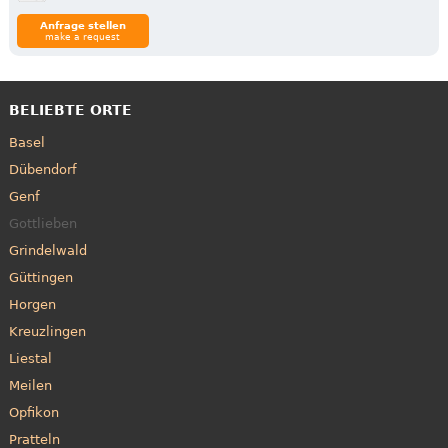
Anfrage stellen
make a request
BELIEBTE ORTE
Basel
Dübendorf
Genf
Gottlieben
Grindelwald
Güttingen
Horgen
Kreuzlingen
Liestal
Meilen
Opfikon
Pratteln