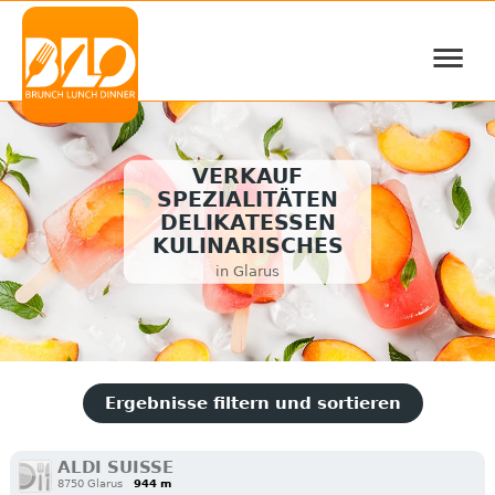
≡
VERKAUF
SPEZIALITÄTEN
DELIKATESSEN
KULINARISCHES
in Glarus
Ergebnisse filtern und sortieren
ALDI SUISSE
8750 Glarus
944 m