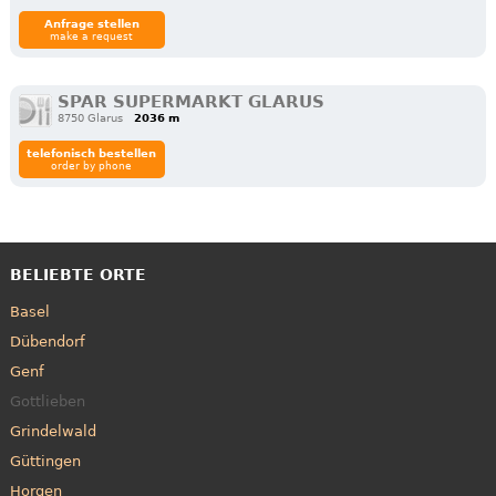
Anfrage stellen
make a request
SPAR SUPERMARKT GLARUS
8750 Glarus
2036 m
telefonisch bestellen
order by phone
BELIEBTE ORTE
Basel
Dübendorf
Genf
Gottlieben
Grindelwald
Güttingen
Horgen