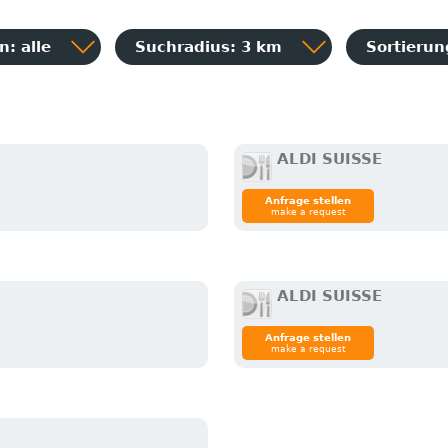
: alle
Suchradius: 3 km
Sortieru
ALDI SUISSE
Anfrage stellen
make a request
ALDI SUISSE
Anfrage stellen
make a request