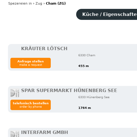
Spezereien
in
›
Zug
›
Cham (ZG)
Küche / Eigenschaften
KRÄUTER LÖTSCH
6330 Cham
Anfrage stellen
make a request
455 m
SPAR SUPERMARKT HÜNENBERG SEE
6333 Hünenberg See
telefonisch bestellen
order by phone
1764 m
INTERFARM GMBH