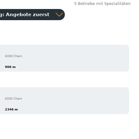
5 Betriebe mit Spezialitäten
ng:
Angebote zuerst
6330 Cham
906 m
6330 Cham
2346 m