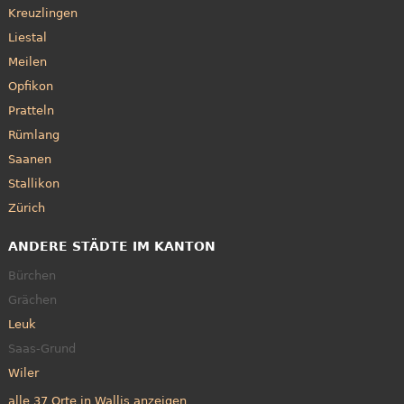
Kreuzlingen
Liestal
Meilen
Opfikon
Pratteln
Rümlang
Saanen
Stallikon
Zürich
ANDERE STÄDTE IM KANTON
Bürchen
Grächen
Leuk
Saas-Grund
Wiler
alle 37 Orte in Wallis anzeigen