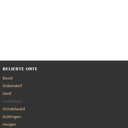
BELIEBTE ORTE
Basel
Dübendorf
Genf
Gottlieben
Grindelwald
Güttingen
Horgen