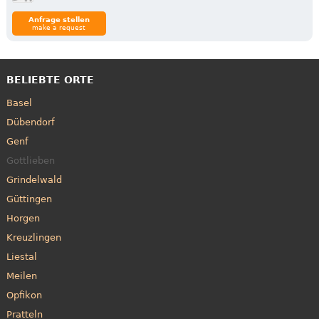
Anfrage stellen
make a request
BELIEBTE ORTE
Basel
Dübendorf
Genf
Gottlieben
Grindelwald
Güttingen
Horgen
Kreuzlingen
Liestal
Meilen
Opfikon
Pratteln