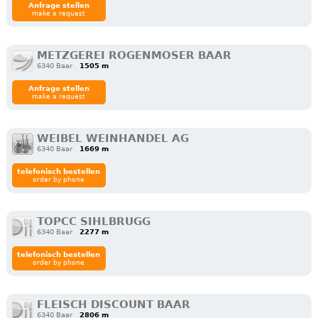
Anfrage stellen
make a request
METZGEREI ROGENMOSER BAAR
6340 Baar
1505 m
Anfrage stellen
make a request
WEIBEL WEINHANDEL AG
6340 Baar
1669 m
telefonisch bestellen
order by phone
TOPCC SIHLBRUGG
6340 Baar
2277 m
telefonisch bestellen
order by phone
FLEISCH DISCOUNT BAAR
6340 Baar
2806 m