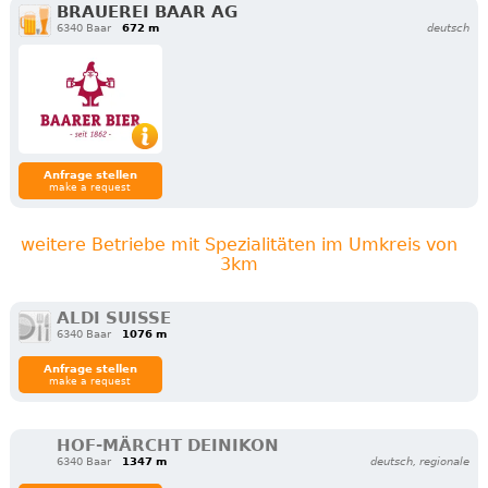
BRAUEREI BAAR AG
6340 Baar
672 m
deutsch
Anfrage stellen
make a request
weitere Betriebe mit Spezialitäten im Umkreis von
3km
ALDI SUISSE
6340 Baar
1076 m
Anfrage stellen
make a request
HOF-MÄRCHT DEINIKON
6340 Baar
1347 m
deutsch, regionale