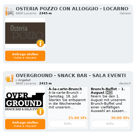
OSTERIA POZZO CON ALLOGGIO - LOCARNO
6600 Locarno
2345 m
italiano
Anfrage stellen
make a request
OVERGROUND - SNACK BAR - SALA EVENTI
▹ Angebot
6600 Locarno
2415 m
deutsch
À-la-carte-Brunch
Brunch-Buffet – 1.
À-la-carte-Brunch –
August 🇨🇭
Samstag, 18. Juli
Feiern Sie den 1.
Starten Sie entspannt
August mit unserem
in die Wochenende
Brunch-Buffet und
mit unserem…
einer vielfältigen
Auswahl an süssen…
25.00 SFr.
30.00 SFr.
Anfrage stellen
Info
Info
make a request