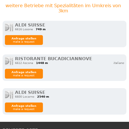
weitere Betriebe mit Spezialitäten im Umkreis von
3km
ALDI SUISSE
6616 Losone
749 m
Anfrage stellen
make a request
RISTORANTE BUCADICIANNOVE
6612 Ascona
1448 m
italiano
Anfrage stellen
make a request
ALDI SUISSE
6600 Locarno
2540 m
Anfrage stellen
make a request