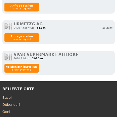
Anfrage stellen
make a request
ÜRMETZG AG
6460 Altdorf UR
641 m
deutsch
Anfrage stellen
make a request
SPAR SUPERMARKT ALTDORF
6460 Altdorf
1036 m
telefonisch bestellen
order by phone
BELIEBTE ORTE
Basel
Dübendorf
Genf