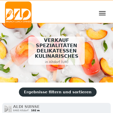
≡
VERKAUF
SPEZIALITÄTEN
DELIKATESSEN
KULINARISCHES
in Altdorf (UR)
Ergebnisse filtern und sortieren
ALDI SUISSE
6460 Altdorf
102 m