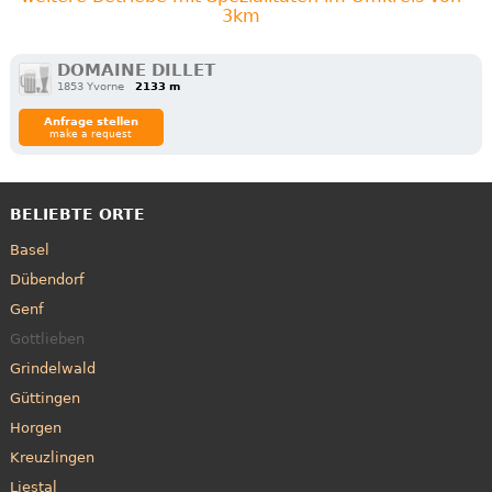
3km
DOMAINE DILLET
1853 Yvorne
2133 m
Anfrage stellen
make a request
BELIEBTE ORTE
Basel
Dübendorf
Genf
Gottlieben
Grindelwald
Güttingen
Horgen
Kreuzlingen
Liestal