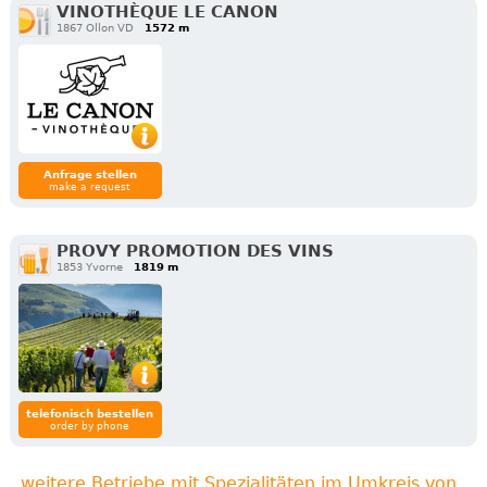
VINOTHÈQUE LE CANON
1867 Ollon VD
1572 m
Anfrage stellen
make a request
PROVY PROMOTION DES VINS
1853 Yvorne
1819 m
telefonisch bestellen
order by phone
weitere Betriebe mit Spezialitäten im Umkreis von