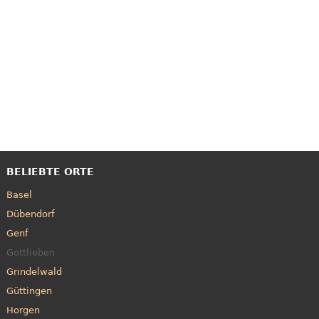
BELIEBTE ORTE
Basel
Dübendorf
Genf
Gottlieben
Grindelwald
Güttingen
Horgen