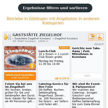
Ergebnisse filtern und sortieren
Betriebe in Güttingen mit Angeboten in anderen
Kategorien
GASTSTÄTTE ZIEGELHOF
▹ Gaststätte Ziegelhof Konstanz
▹ Ziegelhof Konstanz
DE-78467 Konstanz
12041 m
deutsch
Aktion
Gerichte zum Take-
Lunch-Club
Away | Zum
10 x Essen = 1 Lunch-
Mitnehmen in
Club Essen gratis
Konstanz
Montag bis Freitag
11.30 bis 14.00
telefonisch bestellen
Info
order by phone
ab 6.50 €
Feiern Sie bei uns
Catering-Service für
Wir sind Ihr Event-
im Ziegelhof!
Ihre Feier
& Partyservice!
Wir kochen, braten,
Ob Kaffee, Kuchen,
Wir machen das
grillen für Sie und
Sektempfang,
Catering-, bringen
bekämpfen den Durst
Fingerfood, Dinner...
Geschirr und
Ihrer Gäste! Für Feiern
ca. 100 Personen .
Bedienpersonal.
ab 40 Personen gilt:…
Sie feiern - wir liefern
Kaffee,Sektempfang
und holen ab!…
bis zum Gala-Dinner
bis…