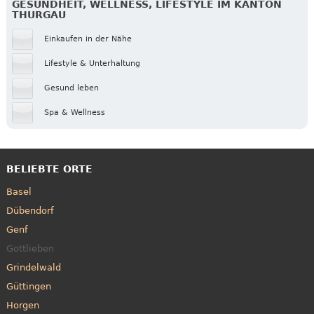
GESUNDHEIT, WELLNESS, LIFESTYLE IM KANTON
THURGAU
Einkaufen in der Nähe
Lifestyle & Unterhaltung
Gesund leben
Spa & Wellness
BELIEBTE ORTE
Basel
Dübendorf
Genf
Gottlieben
Grindelwald
Güttingen
Horgen